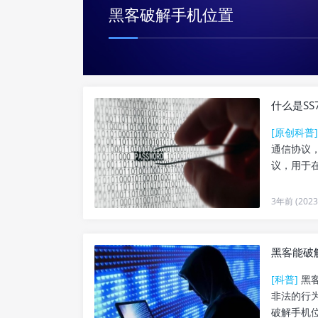
黑客破解手机位置
什么是S
[原创科普]
通信协议
议，用于在
3年前 (2023-
黑客能破
[科普]
黑客
非法的行
破解手机位